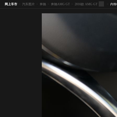
网上车市
>
汽车图片
>
奔驰
>
奔驰AMG GT
>
2016款 AMG GT
>
内饰