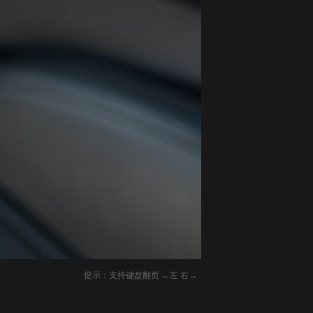
提示：支持键盘翻页 ←左 右→