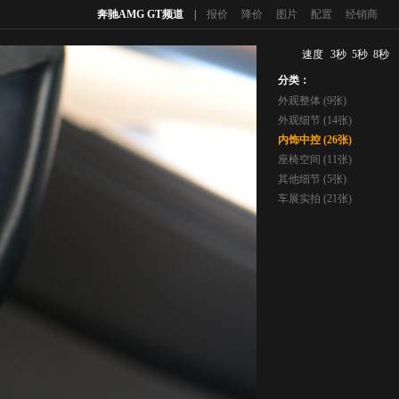
奔驰AMG GT频道
|
报价
降价
图片
配置
经销商
速度
3秒
5秒
8秒
分类：
外观整体 (9张)
外观细节 (14张)
内饰中控 (26张)
座椅空间 (11张)
其他细节 (5张)
车展实拍 (21张)