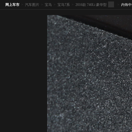
网上车市
>
汽车图片
>
宝马
>
宝马7系
>
2016款 740Li 豪华型
>
内饰中