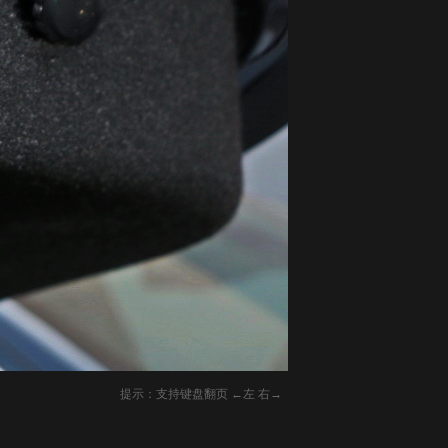
提示：支持键盘翻页 ←左 右→