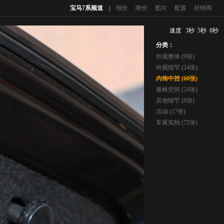
宝马7系频道
|
报价
降价
图片
配置
经销商
速度
3秒
5秒
8秒
分类：
外观整体 (9张)
外观细节 (24张)
内饰中控 (60张)
座椅空间 (24张)
其他细节 (8张)
活动 (17张)
车展实拍 (72张)