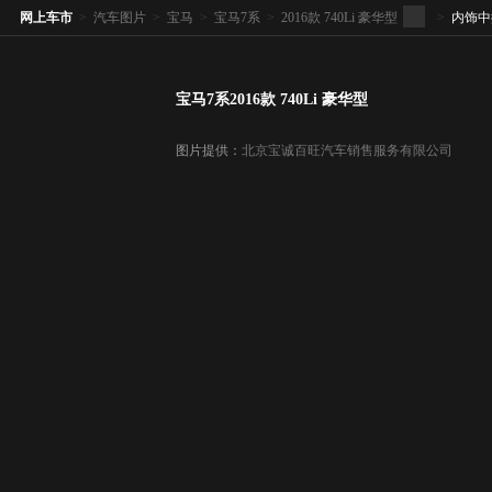
网上车市
>
汽车图片
>
宝马
>
宝马7系
>
2016款 740Li 豪华型
>
内饰中
宝马7系2016款 740Li 豪华型
图片提供：
北京宝诚百旺汽车销售服务有限公司