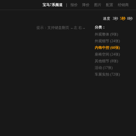
宝马7系频道
|
报价
降价
图片
配置
经销商
速度
3秒
5秒
8秒
分类：
提示：支持键盘翻页 ←左 右→
外观整体 (9张)
外观细节 (24张)
内饰中控 (60张)
座椅空间 (24张)
其他细节 (8张)
活动 (17张)
车展实拍 (72张)