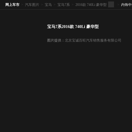
网上车市
>
汽车图片
>
宝马
>
宝马7系
>
2016款 740Li 豪华型
>
内饰中
宝马7系2016款 740Li 豪华型
图片提供：
北京宝诚百旺汽车销售服务有限公司