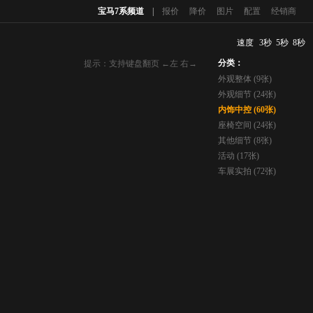
宝马7系频道
|
报价
降价
图片
配置
经销商
速度
3秒
5秒
8秒
分类：
提示：支持键盘翻页 ←左 右→
外观整体 (9张)
外观细节 (24张)
内饰中控 (60张)
座椅空间 (24张)
其他细节 (8张)
活动 (17张)
车展实拍 (72张)