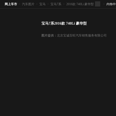
网上车市
>
汽车图片
>
宝马
>
宝马7系
>
2016款 740Li 豪华型
>
内饰中
宝马7系2016款 740Li 豪华型
图片提供：
北京宝诚百旺汽车销售服务有限公司