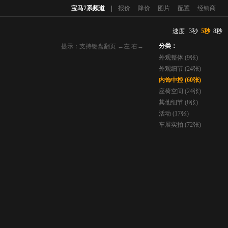
宝马7系频道
|
报价
降价
图片
配置
经销商
速度
3秒
5秒
8秒
分类：
提示：支持键盘翻页 ←左 右→
外观整体 (9张)
外观细节 (24张)
内饰中控 (60张)
座椅空间 (24张)
其他细节 (8张)
活动 (17张)
车展实拍 (72张)