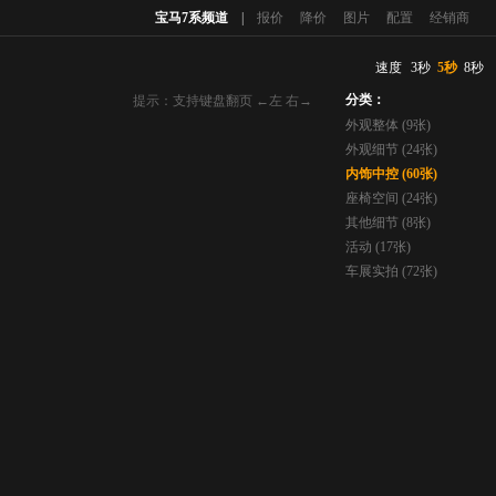
宝马7系频道
|
报价
降价
图片
配置
经销商
速度
3秒
5秒
8秒
分类：
提示：支持键盘翻页 ←左 右→
外观整体 (9张)
外观细节 (24张)
内饰中控 (60张)
座椅空间 (24张)
其他细节 (8张)
活动 (17张)
车展实拍 (72张)