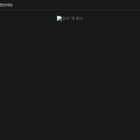
控
(6/60)