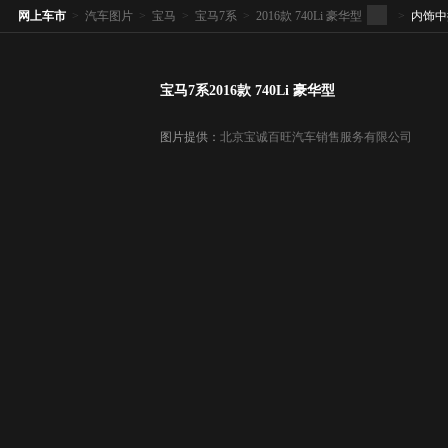
网上车市
>
汽车图片
>
宝马
>
宝马7系
>
2016款 740Li 豪华型
>
内饰中
宝马7系2016款 740Li 豪华型
图片提供：
北京宝诚百旺汽车销售服务有限公司