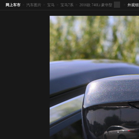
网上车市
>
汽车图片
>
宝马
>
宝马7系
>
2016款 740Li 豪华型
>
外观细