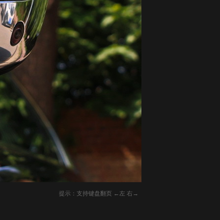
提示：支持键盘翻页 ←左 右→