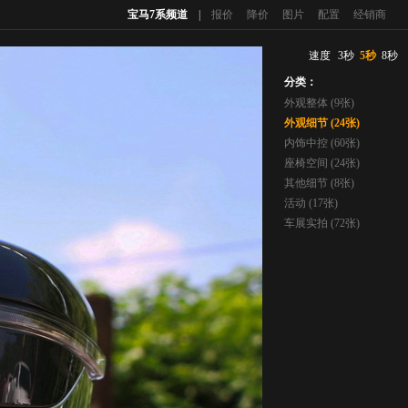
宝马7系频道
|
报价
降价
图片
配置
经销商
速度
3秒
5秒
8秒
分类：
外观整体 (9张)
外观细节 (24张)
内饰中控 (60张)
座椅空间 (24张)
其他细节 (8张)
活动 (17张)
车展实拍 (72张)