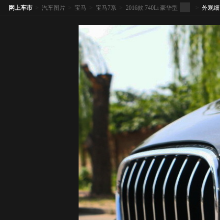
网上车市
>
汽车图片
>
宝马
>
宝马7系
>
2016款 740Li 豪华型
>
外观细