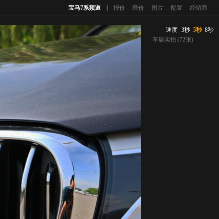
宝马7系频道
|
报价
降价
图片
配置
经销商
速度
3秒
5秒
8秒
车展实拍 (72张)