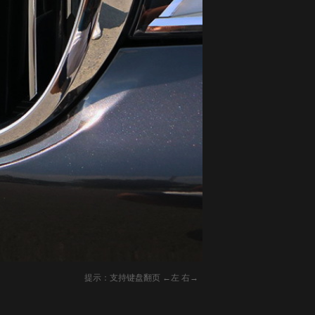
提示：支持键盘翻页 ←左 右→