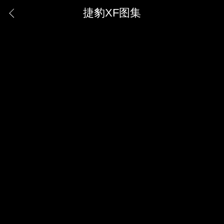
捷豹XF图集