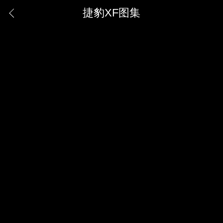
捷豹XF图集