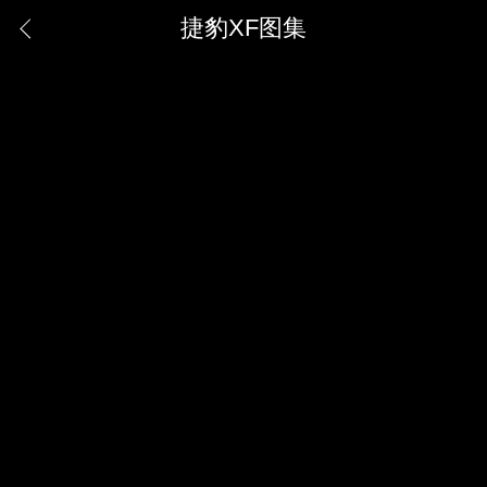
捷豹XF图集