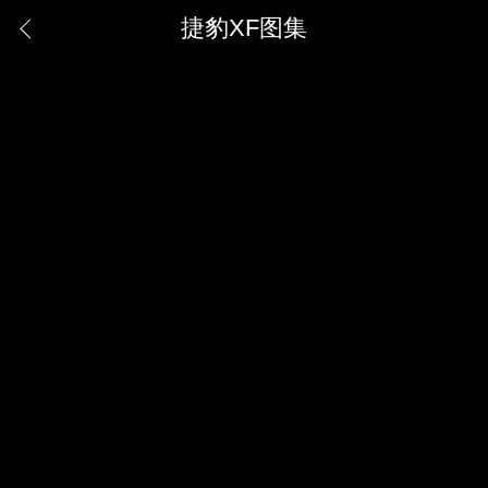
捷豹XF图集