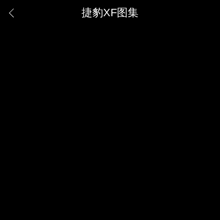
捷豹XF图集