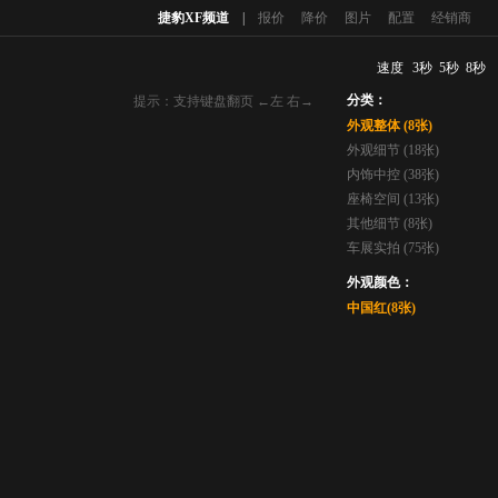
捷豹XF频道
|
报价
降价
图片
配置
经销商
速度
3秒
5秒
8秒
分类：
提示：支持键盘翻页 ←左 右→
外观整体 (8张)
外观细节 (18张)
内饰中控 (38张)
座椅空间 (13张)
其他细节 (8张)
车展实拍 (75张)
外观颜色：
中国红(8张)