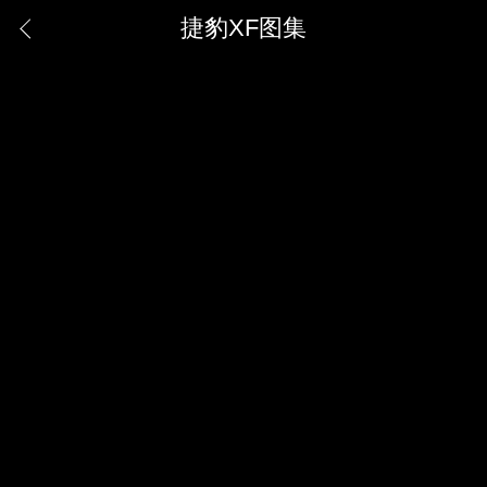
捷豹XF图集