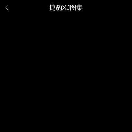
捷豹XJ图集