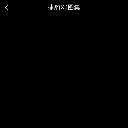
捷豹XJ图集