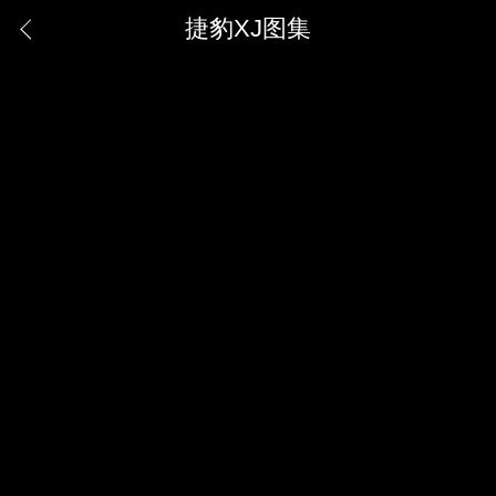
捷豹XJ图集