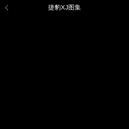
捷豹XJ图集