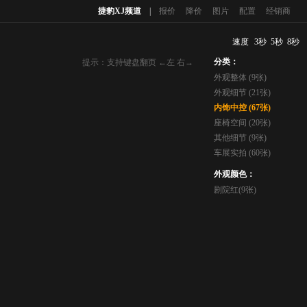
捷豹XJ频道
|
报价
降价
图片
配置
经销商
速度
3秒
5秒
8秒
分类：
提示：支持键盘翻页 ←左 右→
外观整体 (9张)
外观细节 (21张)
内饰中控 (67张)
座椅空间 (20张)
其他细节 (9张)
车展实拍 (60张)
外观颜色：
剧院红(9张)