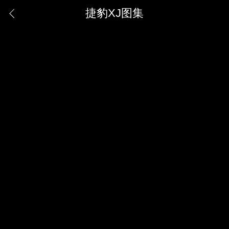
捷豹XJ图集