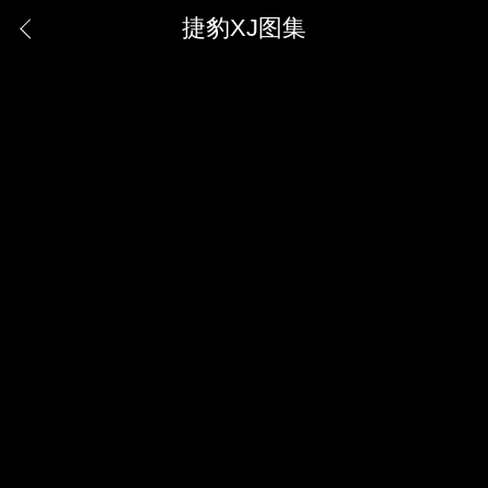
捷豹XJ图集