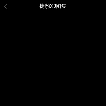
捷豹XJ图集