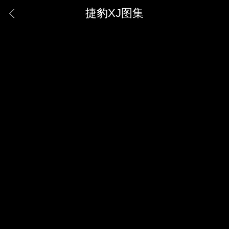
捷豹XJ图集