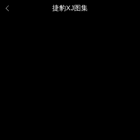
捷豹XJ图集