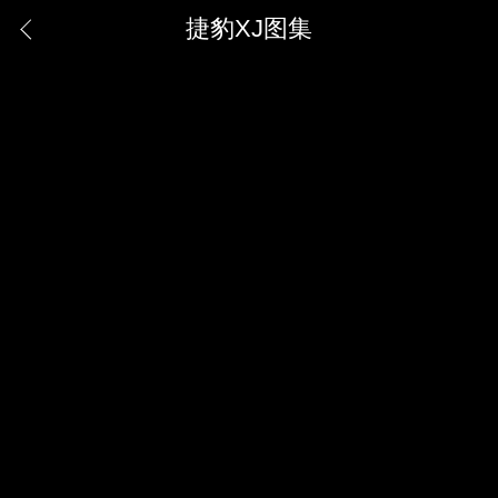
捷豹XJ图集