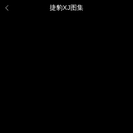
捷豹XJ图集