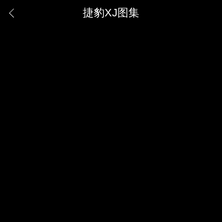
捷豹XJ图集