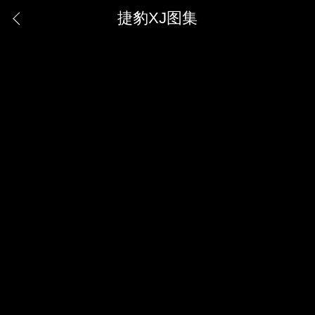
捷豹XJ图集