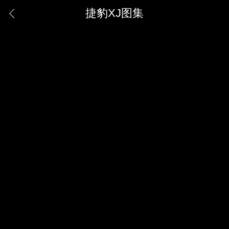
捷豹XJ图集