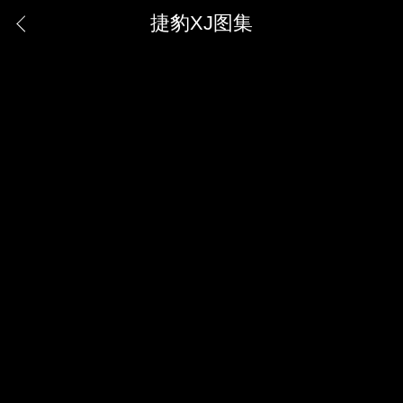
捷豹XJ图集