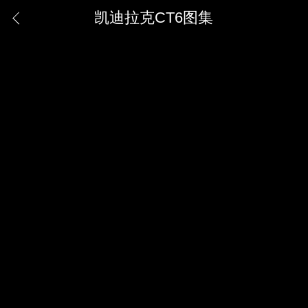
凯迪拉克CT6图集