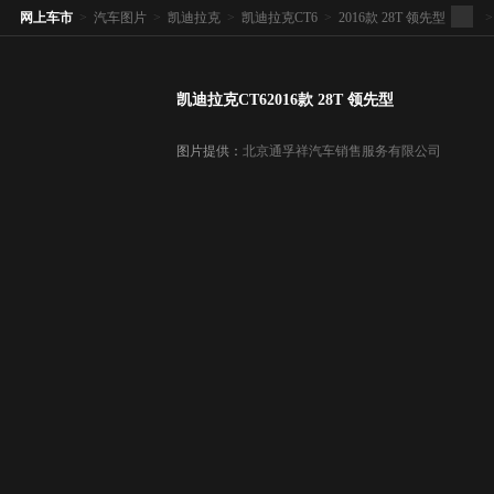
网上车市
>
汽车图片
>
凯迪拉克
>
凯迪拉克CT6
>
2016款 28T 领先型
>
凯迪拉克CT62016款 28T 领先型
图片提供：
北京通孚祥汽车销售服务有限公司