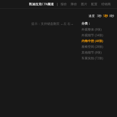
凯迪拉克CT6频道
|
报价
降价
图片
配置
经销商
速度
3秒
5秒
8秒
分类：
提示：支持键盘翻页 ←左 右→
外观整体 (8张)
外观细节 (34张)
内饰中控 (48张)
座椅空间 (28张)
其他细节 (8张)
车展实拍 (72张)