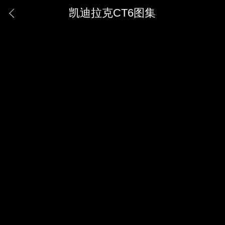
凯迪拉克CT6图集