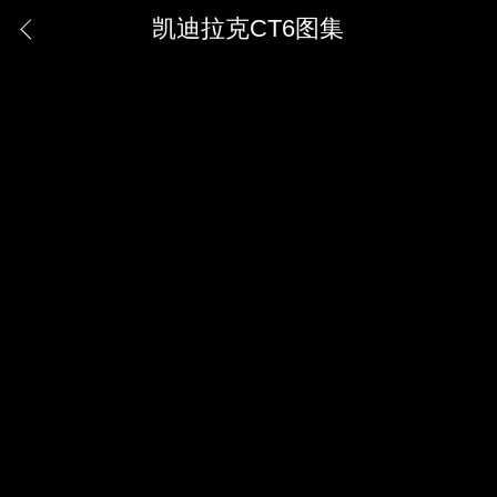
凯迪拉克CT6图集