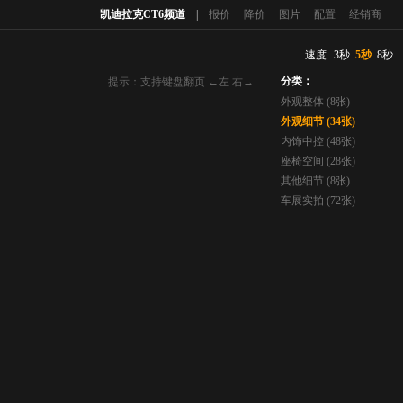
凯迪拉克CT6频道
|
报价
降价
图片
配置
经销商
速度
3秒
5秒
8秒
分类：
提示：支持键盘翻页 ←左 右→
外观整体 (8张)
外观细节 (34张)
内饰中控 (48张)
座椅空间 (28张)
其他细节 (8张)
车展实拍 (72张)