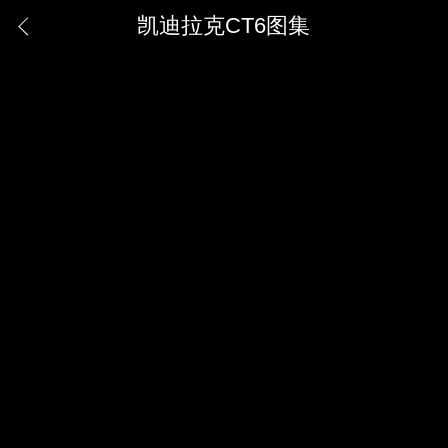
凯迪拉克CT6图集