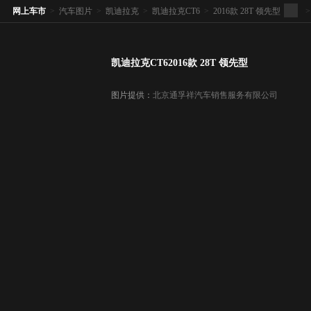
网上车市
>
汽车图片
>
凯迪拉克
>
凯迪拉克CT6
>
2016款 28T 领先型
>
凯迪拉克CT62016款 28T 领先型
图片提供：
北京通孚祥汽车销售服务有限公司