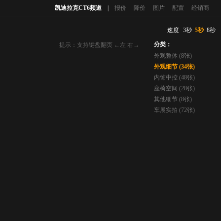
凯迪拉克CT6频道
|
报价
降价
图片
配置
经销商
速度
3秒
5秒
8秒
分类：
提示：支持键盘翻页 ←左 右→
外观整体 (8张)
外观细节 (34张)
内饰中控 (48张)
座椅空间 (28张)
其他细节 (8张)
车展实拍 (72张)