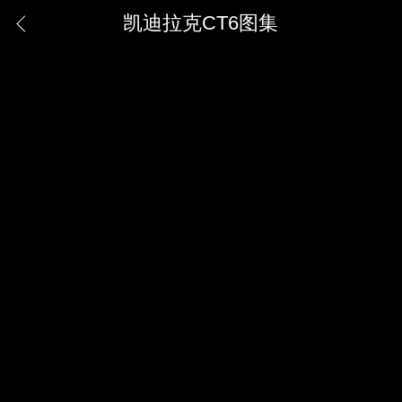
凯迪拉克CT6图集