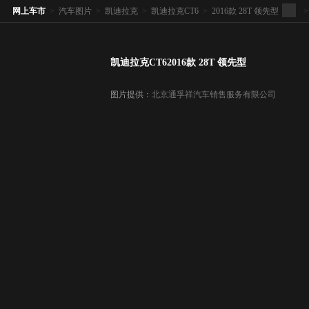
网上车市
>
汽车图片
>
凯迪拉克
>
凯迪拉克CT6
>
2016款 28T 领先型
>
凯迪拉克CT62016款 28T 领先型
图片提供：
北京通孚祥汽车销售服务有限公司