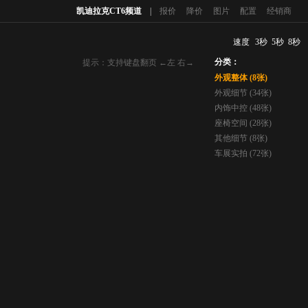
凯迪拉克CT6频道
|
报价
降价
图片
配置
经销商
速度
3秒
5秒
8秒
分类：
提示：支持键盘翻页 ←左 右→
外观整体 (8张)
外观细节 (34张)
内饰中控 (48张)
座椅空间 (28张)
其他细节 (8张)
车展实拍 (72张)