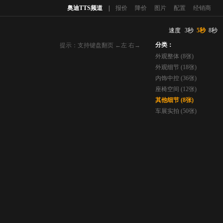
奥迪TTS频道
|
报价
降价
图片
配置
经销商
速度
3秒
5秒
8秒
分类：
提示：支持键盘翻页 ←左 右→
外观整体 (8张)
外观细节 (18张)
内饰中控 (36张)
座椅空间 (12张)
其他细节 (8张)
车展实拍 (50张)