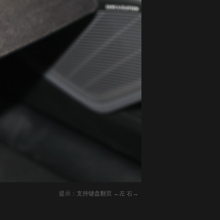
提示：支持键盘翻页 ←左 右→