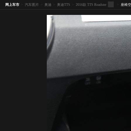
网上车市
>
汽车图片
>
奥迪
>
奥迪TTS
>
2016款 TTS Roadster
>
座椅