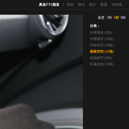
奥迪TTS频道
|
报价
降价
图片
配置
经销商
速度
3秒
5秒
8秒
分类：
外观整体 (8张)
外观细节 (18张)
内饰中控 (36张)
座椅空间 (12张)
其他细节 (8张)
车展实拍 (50张)