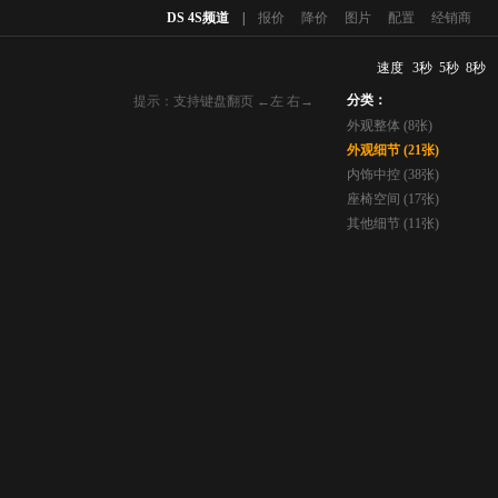
DS 4S频道
|
报价
降价
图片
配置
经销商
速度
3秒
5秒
8秒
分类：
提示：支持键盘翻页 ←左 右→
外观整体 (8张)
外观细节 (21张)
内饰中控 (38张)
座椅空间 (17张)
其他细节 (11张)