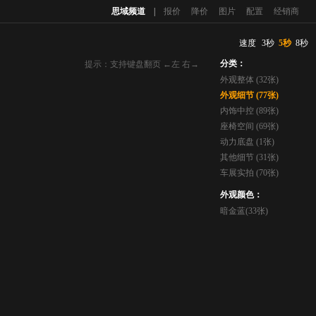
思域频道
|
报价
降价
图片
配置
经销商
速度
3秒
5秒
8秒
分类：
提示：支持键盘翻页 ←左 右→
外观整体 (32张)
外观细节 (77张)
内饰中控 (89张)
座椅空间 (69张)
动力底盘 (1张)
其他细节 (31张)
车展实拍 (70张)
外观颜色：
暗金蓝(33张)