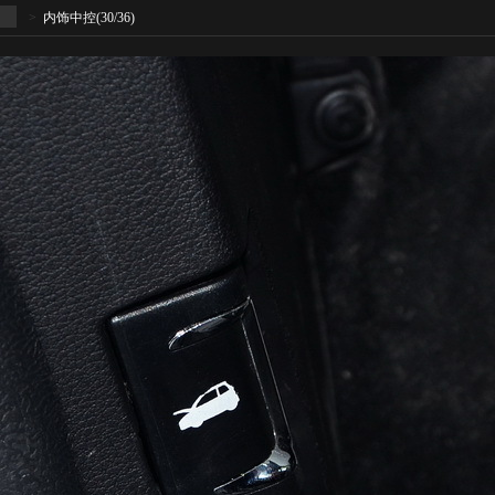
>
内饰中控
(30/36)