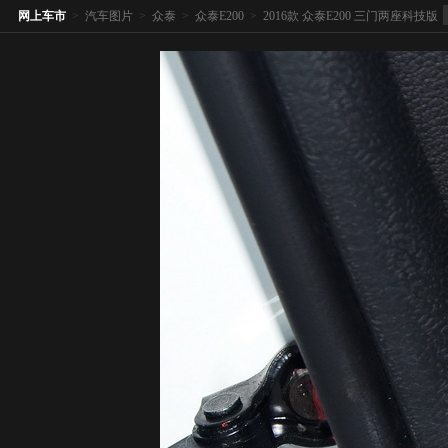
网上车市
>
汽车图片
>
众泰
>
众泰E200
>
2016款 众泰E200 三门两座科技版