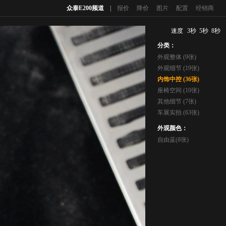
众泰E200频道
|
报价
降价
图片
配置
经销商
速度
3秒
5秒
8秒
分类：
外观整体 (9张)
外观细节 (19张)
内饰中控 (36张)
座椅空间 (10张)
其他细节 (7张)
车展实拍 (63张)
外观颜色：
自由蓝(8张)