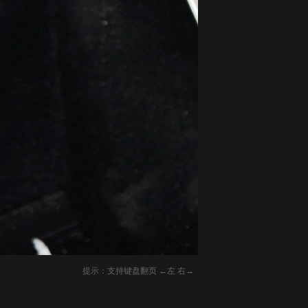
提示：支持键盘翻页 ←左 右→