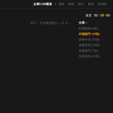
众泰E200频道
|
报价
降价
图片
配置
经销商
速度
3秒
5秒
8秒
分类：
提示：支持键盘翻页 ←左 右→
外观整体 (9张)
外观细节 (19张)
内饰中控 (36张)
座椅空间 (10张)
其他细节 (7张)
车展实拍 (63张)