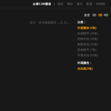
众泰E200频道
|
报价
降价
图片
配置
经销商
速度
3秒
5秒
8秒
分类：
提示：支持键盘翻页 ←左 右→
外观整体 (9张)
外观细节 (19张)
内饰中控 (36张)
座椅空间 (10张)
其他细节 (7张)
车展实拍 (63张)
外观颜色：
自由蓝(8张)