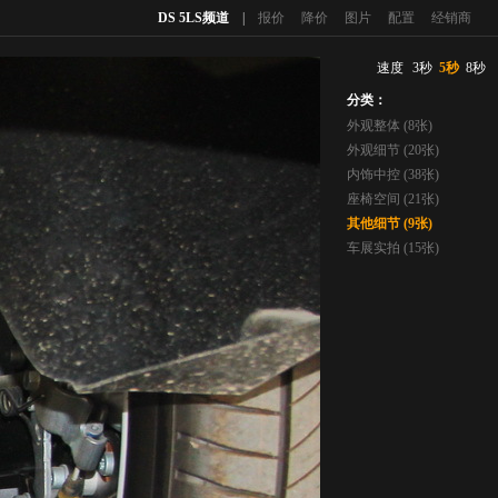
DS 5LS频道
|
报价
降价
图片
配置
经销商
速度
3秒
5秒
8秒
分类：
外观整体 (8张)
外观细节 (20张)
内饰中控 (38张)
座椅空间 (21张)
其他细节 (9张)
车展实拍 (15张)