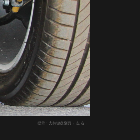
提示：支持键盘翻页 ←左 右→