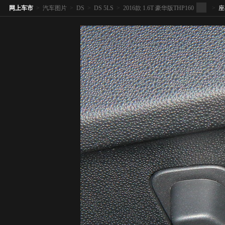
网上车市
>
汽车图片
>
DS
>
DS 5LS
>
2016款 1.6T 豪华版THP160
>
座