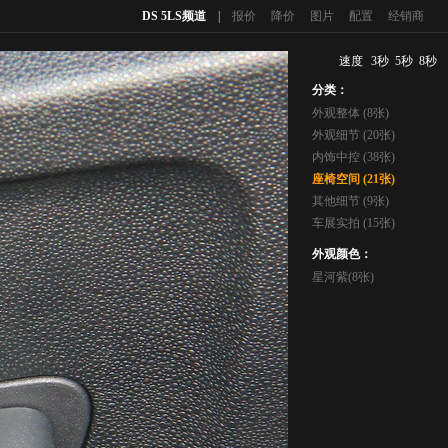
DS 5LS频道
|
报价
降价
图片
配置
经销商
速度
3秒
5秒
8秒
分类：
外观整体 (8张)
外观细节 (20张)
内饰中控 (38张)
座椅空间 (21张)
其他细节 (9张)
车展实拍 (15张)
外观颜色：
星河紫(8张)