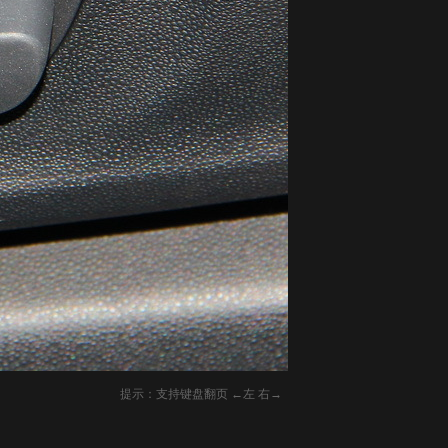
提示：支持键盘翻页 ←左 右→