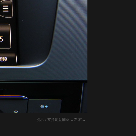
提示：支持键盘翻页 ←左 右→