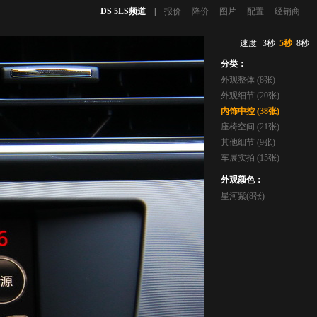
DS 5LS频道
|
报价
降价
图片
配置
经销商
速度
3秒
5秒
8秒
分类：
外观整体 (8张)
外观细节 (20张)
内饰中控 (38张)
座椅空间 (21张)
其他细节 (9张)
车展实拍 (15张)
外观颜色：
星河紫(8张)