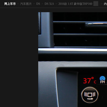
网上车市
>
汽车图片
>
DS
>
DS 5LS
>
2016款 1.6T 豪华版THP160
>
内